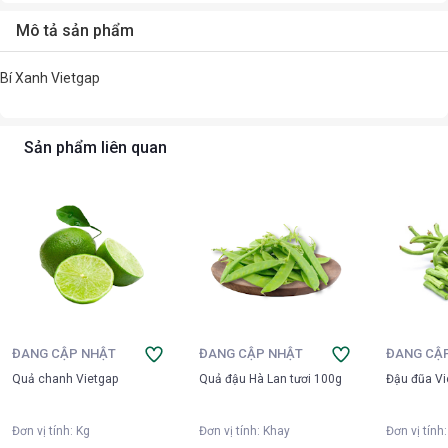
Mô tả sản phẩm
Bí Xanh Vietgap
Sản phẩm liên quan
ĐANG CẬP NHẬT
ĐANG CẬP NHẬT
ĐANG CẬ
Quả chanh Vietgap
Quả đậu Hà Lan tươi 100g
Đậu đũa Vi
Đơn vị tính
:
Kg
Đơn vị tính
:
Khay
Đơn vị tính