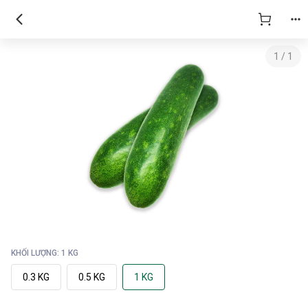
1
/
1
KHỐI LƯỢNG: 1 KG
0.3 KG
0.5 KG
1 KG