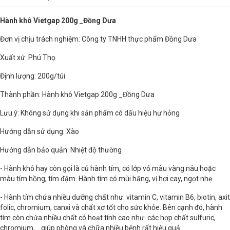
Hành khô Vietgap 200g _Đồng Dưa
Đơn vị chịu trách nghiệm: Công ty TNHH thực phẩm Đồng Dưa
Xuất xứ: Phú Thọ
Định lượng: 200g/túi
Thành phần: Hành khô Vietgap 200g _Đồng Dưa
Lưu ý: Không sử dụng khi sản phẩm có dấu hiệu hư hỏng
Hướng dẫn sử dụng: Xào
Hướng dẫn bảo quản: Nhiệt độ thường
- Hành khô hay còn gọi là củ hành tím, có lớp vỏ màu vàng nâu hoặc
màu tím hồng, tím đậm. Hành tím có mùi hăng, vị hơi cay, ngọt nhẹ.
- Hành tím chứa nhiều dưỡng chất như: vitamin C, vitamin B6, biotin, axit
folic, chromium, canxi và chất xơ tốt cho sức khỏe. Bên cạnh đó, hành
tím còn chứa nhiều chất có hoạt tính cao như: các hợp chất sulfuric,
chromium,... giúp phòng và chữa nhiều bệnh rất hiệu quả.