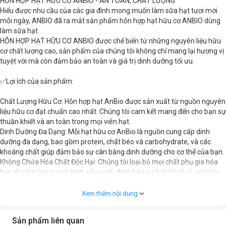
HỖN HỢP HẠT HỮU CƠ ANBIO - AN TOÀN, CHẤT LƯỢNG
Hiểu được nhu cầu của các gia đình mong muốn làm sữa hạt tươi mới
mỗi ngày, ANBIO đã ra mắt sản phẩm hỗn hợp hạt hữu cơ ANBIO dùng
làm sữa hạt.
HỖN HỢP HẠT HỮU CƠ ANBIO được chế biến từ những nguyên liệu hữu
cơ chất lượng cao, sản phẩm của chúng tôi không chỉ mang lại hương vị
tuyệt vời mà còn đảm bảo an toàn và giá trị dinh dưỡng tối ưu.
✅Lợi ích của sản phẩm:
Chất Lượng Hữu Cơ: Hỗn hợp hạt AnBio được sản xuất từ nguồn nguyên
liệu hữu cơ đạt chuẩn cao nhất. Chúng tôi cam kết mang đến cho bạn sự
thuần khiết và an toàn trong mọi viên hạt.
Dinh Dưỡng Đa Dạng: Mỗi hạt hữu cơ AnBio là nguồn cung cấp dinh
dưỡng đa dạng, bao gồm protein, chất béo và carbohydrate, và các
khoáng chất giúp đảm bảo sự cân bằng dinh dưỡng cho cơ thể của bạn.
Không Chứa Hóa Chất Độc Hại: Chúng tôi loại bỏ mọi chất phụ gia hóa
học độc hại trong quá trình sản xuất, đảm bảo sự tinh khiết và an toàn
cho sức khỏe.
Hương vị tuyệt vời: Sự kết hợp độc đáo của các loại hạt tạo nên hương vị
Xem thêm nội dung
đặc trưng, phong phú và hấp dẫn.
Sản phẩm liên quan
✅Sản phẩm đạt chứng nhận USDA và EU : Sự chắc chắn về chất lượng