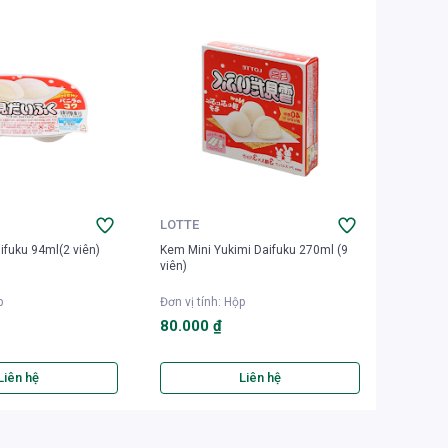
LOTTE
LOTTE
ifuku 94ml(2 viên)
Kem Mini Yukimi Daifuku 270ml (9
Kem Gha
viên)
p
Đơn vị tính
:
Hộp
Đơn vị t
80.000 ₫
120.0
Liên hệ
Liên hệ