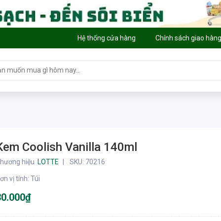
Hệ thống cửa hàng
Chính sách giao hàn
Kem Coolish Vanilla 140ml
hương hiệu
LOTTE
SKU:
70216
ơn vị tính
:
Túi
30.000₫