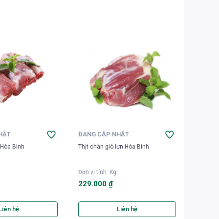
HẬT
ĐANG CẬP NHẬT
ĐANG 
 Hòa Bình
Thịt chân giò lợn Hòa Bình
Thịt mô
Đơn vị tính
:
Kg
Đơn vị t
229.000 ₫
175.0
Liên hệ
Liên hệ