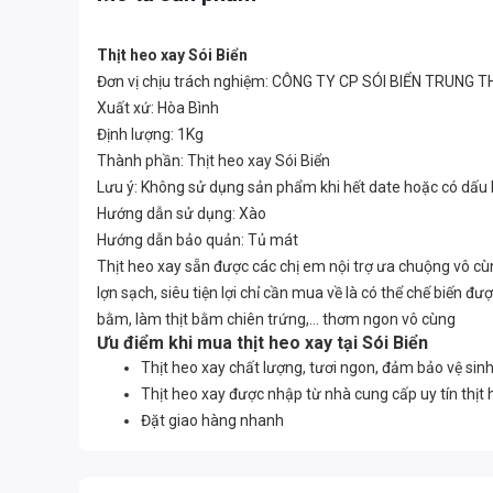
Thịt heo xay Sói Biển
Đơn vị chịu trách nghiệm: CÔNG TY CP SÓI BIỂN TRUNG 
Xuất xứ: Hòa Bình
Định lượng: 1Kg
Thành phần: Thịt heo xay Sói Biển
Lưu ý: Không sử dụng sản phẩm khi hết date hoặc có dấu
Hướng dẫn sử dụng: Xào
Hướng dẫn bảo quản: Tủ mát
Thịt heo xay sẵn được các chị em nội trợ ưa chuộng vô cù
lợn sạch, siêu tiện lợi chỉ cần mua về là có thể chế biến
bằm, làm thịt bằm chiên trứng,... thơm ngon vô cùng
Ưu điểm khi mua thịt heo xay tại Sói Biển
Thịt heo xay chất lượng, tươi ngon, đảm bảo vệ sinh
Thịt heo xay được nhập từ nhà cung cấp uy tín thịt
Đặt giao hàng nhanh