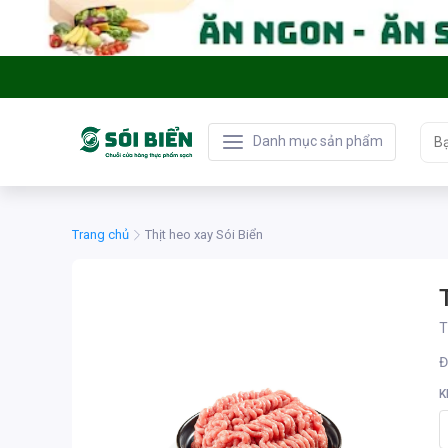
Danh mục sản phẩm
Trang chủ
Thịt heo xay Sói Biển
T
Đ
K