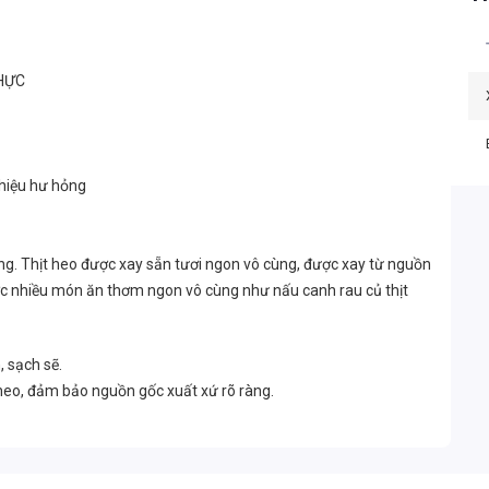
THỰC
 hiệu hư hỏng
ng. Thịt heo được xay sẵn tươi ngon vô cùng, được xay từ nguồn
 được nhiều món ăn thơm ngon vô cùng như nấu canh rau củ thịt
, sạch sẽ.
 heo, đảm bảo nguồn gốc xuất xứ rõ ràng.