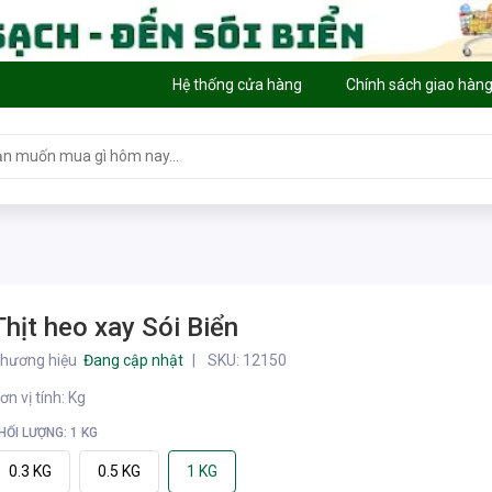
Hệ thống cửa hàng
Chính sách giao hàn
Thịt heo xay Sói Biển
hương hiệu
Đang cập nhật
SKU:
12150
ơn vị tính
:
Kg
HỐI LƯỢNG: 1 KG
0.3 KG
0.5 KG
1 KG