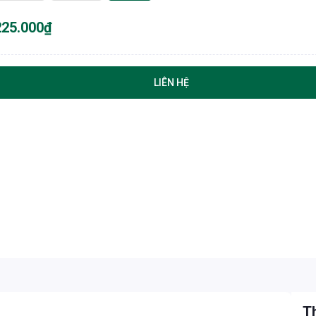
225.000₫
LIÊN HỆ
Th