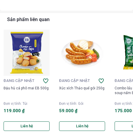
Sản phẩm liên quan
ĐANG CẬP NHẬT
ĐANG CẬP NHẬT
ĐANG CẬ
Đậu hũ cá phô mai EB 500g
Xúc xích Thảo quế gói 250g
Combo lẩu 
soup nấm 
Đơn vị tính
:
Túi
Đơn vị tính
:
Gói
Đơn vị tính
119.000 ₫
59.000 ₫
175.000
Liên hệ
Liên hệ