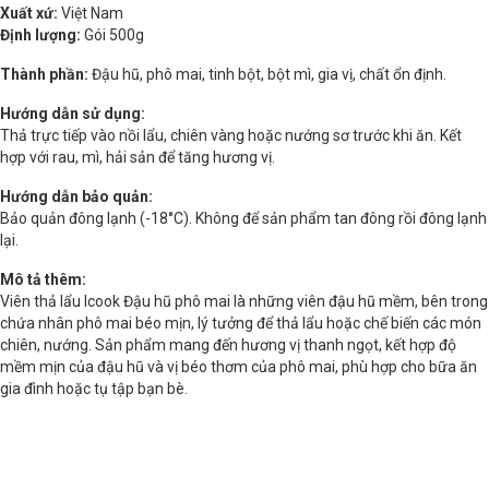
Xuất xứ:
Việt Nam
Định lượng:
Gói 500g
Thành phần:
Đậu hũ, phô mai, tinh bột, bột mì, gia vị, chất ổn định.
Hướng dẫn sử dụng:
Thả trực tiếp vào nồi lẩu, chiên vàng hoặc nướng sơ trước khi ăn. Kết
hợp với rau, mì, hải sản để tăng hương vị.
Hướng dẫn bảo quản:
Bảo quản đông lạnh (-18°C). Không để sản phẩm tan đông rồi đông lạnh
lại.
Mô tả thêm:
Viên thả lẩu Icook Đậu hũ phô mai là những viên đậu hũ mềm, bên trong
chứa nhân phô mai béo mịn, lý tưởng để thả lẩu hoặc chế biến các món
chiên, nướng. Sản phẩm mang đến hương vị thanh ngọt, kết hợp độ
mềm mịn của đậu hũ và vị béo thơm của phô mai, phù hợp cho bữa ăn
gia đình hoặc tụ tập bạn bè.