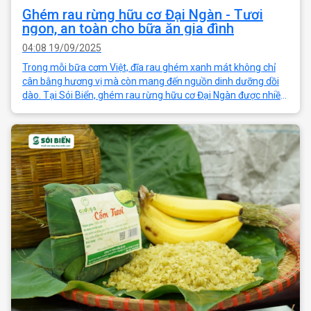
Ghém rau rừng hữu cơ Đại Ngàn - Tươi
ngon, an toàn cho bữa ăn gia đình
04:08 19/09/2025
Trong mỗi bữa cơm Việt, đĩa rau ghém xanh mát không chỉ
cân bằng hương vị mà còn mang đến nguồn dinh dưỡng dồi
dào. Tại Sói Biển, ghém rau rừng hữu cơ Đại Ngàn được nhiều
khách hàng yêu thích bởi s