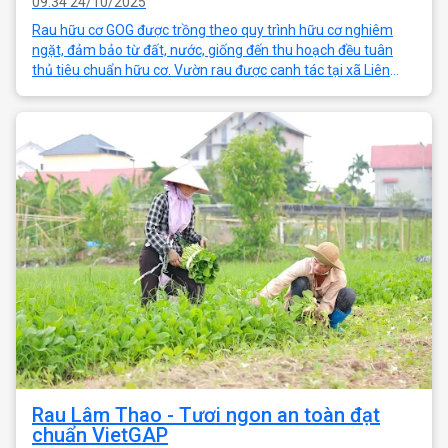
09:34 24/10/2025
Rau hữu cơ GOG được trồng theo quy trình hữu cơ nghiêm
ngặt, đảm bảo từ đất, nước, giống đến thu hoạch đều tuân
thủ tiêu chuẩn hữu cơ. Vườn rau được canh tác tại xã Liên
Sơn, tỉnh Phú Thọ (Hòa Bình c
Rau Lâm Thao - Tươi ngon an toàn đạt
chuẩn VietGAP