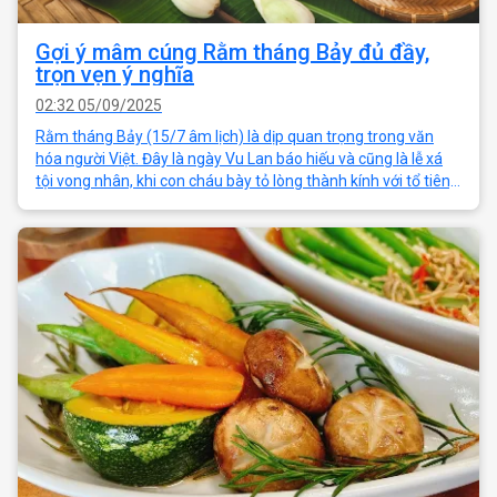
Gợi ý mâm cúng Rằm tháng Bảy đủ đầy,
trọn vẹn ý nghĩa
02:32 05/09/2025
Rằm tháng Bảy (15/7 âm lịch) là dịp quan trọng trong văn
hóa người Việt. Đây là ngày Vu Lan báo hiếu và cũng là lễ xá
tội vong nhân, khi con cháu bày tỏ lòng thành kính với tổ tiên,
cầu mong bình an