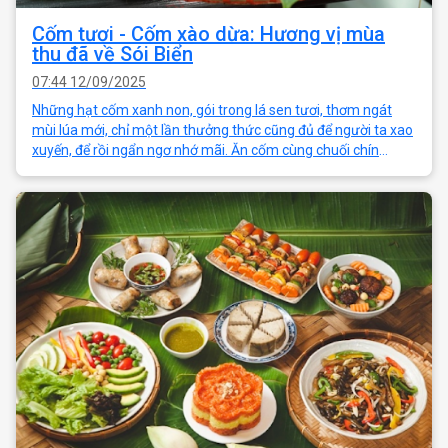
Cốm tươi - Cốm xào dừa: Hương vị mùa
thu đã về Sói Biển
07:44 12/09/2025
Những hạt cốm xanh non, gói trong lá sen tươi, thơm ngát
mùi lúa mới, chỉ một lần thưởng thức cũng đủ để người ta xao
xuyến, để rồi ngẩn ngơ nhớ mãi. Ăn cốm cùng chuối chín
trứng cuốc, vị ngọt bùi h