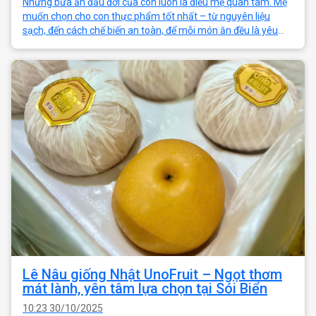
Những bữa ăn đầu đời của con luôn là điều mẹ quan tâm. Mẹ
muốn chọn cho con thực phẩm tốt nhất – từ nguyên liệu
sạch, đến cách chế biến an toàn, để mỗi món ăn đều là yêu
thương trọn vẹn. Sói Biển ma
Lê Nâu giống Nhật UnoFruit – Ngọt thơm
mát lành, yên tâm lựa chọn tại Sói Biển
10:23 30/10/2025