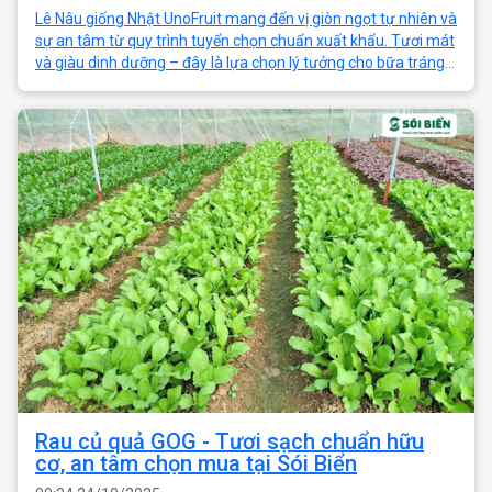
Lê Nâu giống Nhật UnoFruit mang đến vị giòn ngọt tự nhiên và
sự an tâm từ quy trình tuyển chọn chuẩn xuất khẩu. Tươi mát
và giàu dinh dưỡng – đây là lựa chọn lý tưởng cho bữa tráng
miệng mỗi ngày, c
Rau củ quả GOG - Tươi sạch chuẩn hữu
cơ, an tâm chọn mua tại Sói Biển