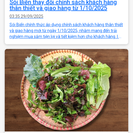
Sói Biển thay đổi chính sách khách hàng
thân thiết và giao hàng từ 1/10/2025
03:35 29/09/2025
Sói Biển chính thức áp dụng chính sách khách hàng thân thiết
và giao hàng mới từ ngày 1/10/2025, nhằm mang đến trải
nghiệm mua sắm tiện lợi và tiết kiệm hơn cho khách hàng. I.
Thay đổi chính sách