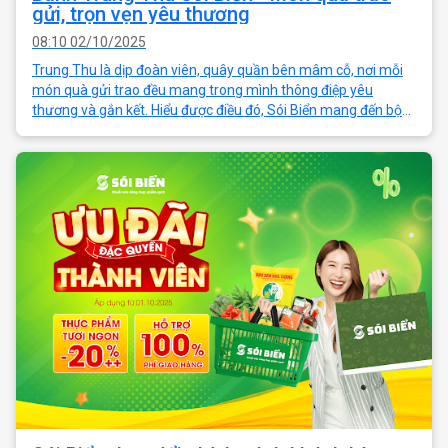
gửi, trọn vẹn yêu thương
08:10 02/10/2025
Trung Thu là dịp đoàn viên, quây quần bên mâm cỗ, nơi mỗi
món quà gửi trao đều mang trong mình thông điệp yêu
thương và gắn kết. Hiểu được điều đó, Sói Biển mang đến bộ
sưu tập bánh Trung Thu cao cấp