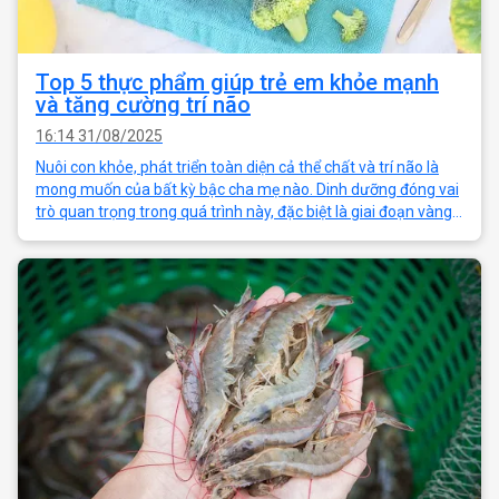
Top 5 thực phẩm giúp trẻ em khỏe mạnh
và tăng cường trí não
16:14 31/08/2025
Nuôi con khỏe, phát triển toàn diện cả thể chất và trí não là
mong muốn của bất kỳ bậc cha mẹ nào. Dinh dưỡng đóng vai
trò quan trọng trong quá trình này, đặc biệt là giai đoạn vàng
từ 0 - 12 tuổi.