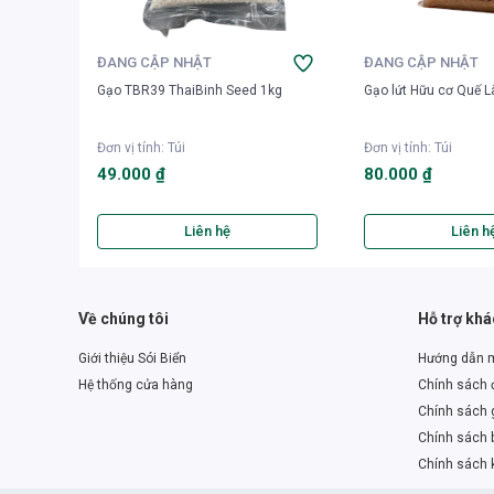
ĐANG CẬP NHẬT
ĐANG CẬP NHẬT
Gạo TBR39 ThaiBinh Seed 1kg
Gạo lứt Hữu cơ Quế 
Đơn vị tính
:
Túi
Đơn vị tính
:
Túi
49.000 ₫
80.000 ₫
Liên hệ
Liên h
Về chúng tôi
Hỗ trợ kh
Giới thiệu Sói Biển
Hướng dẫn 
Hệ thống cửa hàng
Chính sách đ
Chính sách 
Chính sách 
Chính sách 