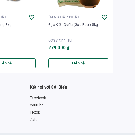
HẬT
ĐANG CẬP NHẬT
ĐANG 
àng 3kg
Gạo Kiến Quốc (Gạo Rươi) 5kg
Gạo Sén
Đơn vị tính
:
Túi
Đơn vị t
279.000 ₫
245.0
Liên hệ
Liên hệ
Kết nối với Sói Biển
Facebook
Youtube
Tiktok
Zalo