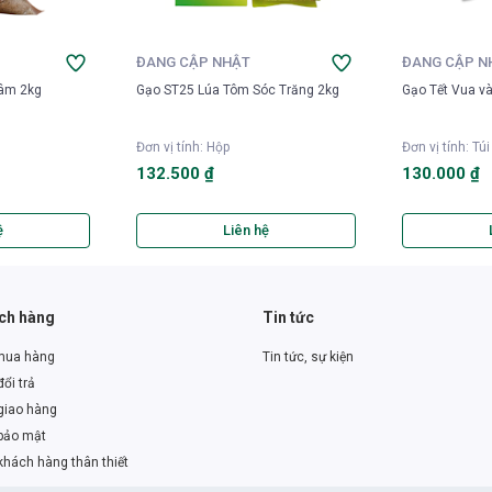
ĐANG CẬP NHẬT
ĐANG CẬP N
Lâm 2kg
Gạo ST25 Lúa Tôm Sóc Trăng 2kg
Gạo Tết Vua v
Đơn vị tính
:
Hộp
Đơn vị tính
:
Túi
132.500 ₫
130.000 ₫
ệ
Liên hệ
ách hàng
Tin tức
mua hàng
Tin tức, sự kiện
ổi trả
giao hàng
bảo mật
khách hàng thân thiết