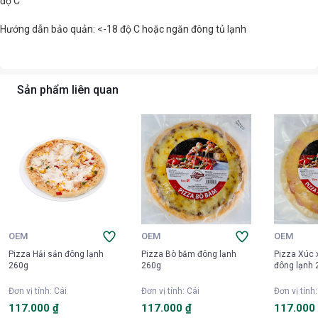
độ C
Hướng dẫn bảo quản: <-18 độ C hoặc ngăn đông tủ lạnh
Sản phẩm liên quan
OEM
OEM
OEM
Pizza Hải sản đông lạnh
Pizza Bò băm đông lạnh
Pizza Xúc 
260g
260g
đông lạnh 
Đơn vị tính
:
Cái
Đơn vị tính
:
Cái
Đơn vị tính
117.000 ₫
117.000 ₫
117.000