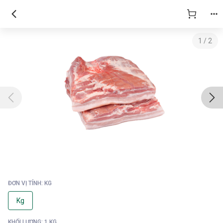
1
/
2
ĐƠN VỊ TÍNH: KG
Kg
KHỐI LƯỢNG: 1 KG