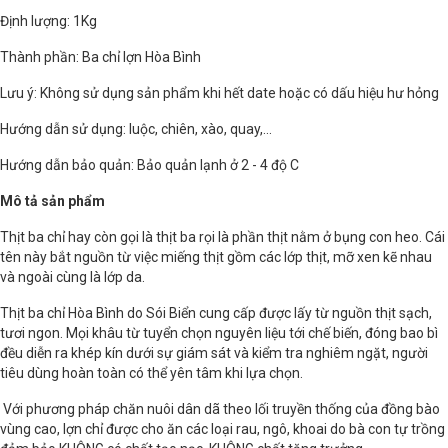
Định lượng: 1Kg
Thành phần: Ba chỉ lợn Hòa Bình
Lưu ý: Không sử dụng sản phẩm khi hết date hoặc có dấu hiệu hư hỏng
Hướng dẫn sử dụng: luộc, chiên, xào, quay,...
Hướng dẫn bảo quản: Bảo quản lạnh ở 2 - 4 độ C
Mô tả sản phẩm
Thịt ba chỉ hay còn gọi là thịt ba rọi là phần thịt nằm ở bụng con heo. Cái
tên này bắt nguồn từ việc miếng thịt gồm các lớp thịt, mỡ xen kẽ nhau
và ngoài cùng là lớp da.
Thịt ba chỉ Hòa Bình do Sói Biển cung cấp được lấy từ nguồn thịt sạch,
tươi ngon. Mọi khâu từ tuyển chọn nguyên liệu tới chế biến, đóng bao bì
đều diễn ra khép kín dưới sự giám sát và kiểm tra nghiêm ngặt, người
tiêu dùng hoàn toàn có thể yên tâm khi lựa chọn.
Với phương pháp chăn nuôi dân dã theo lối truyền thống của đồng bào
vùng cao, lợn chỉ được cho ăn các loại rau, ngô, khoai do bà con tự trồng