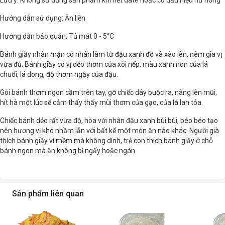
Lưu ý: Không sử dụng sản phẩm khi hết date hoặc có dấu hiệu hư hỏng
Hướng dẫn sử dụng: Ăn liền
Hướng dẫn bảo quản: Tủ mát 0 - 5°C
Bánh giầy nhân mặn có nhân làm từ đậu xanh đồ và xào lên, nêm gia vị
vừa đủ. Bánh giầy có vị dẻo thơm của xôi nếp, màu xanh non của lá
chuối, lá dong, độ thơm ngậy của đậu.
Gói bánh thơm ngon cầm trên tay, gỡ chiếc dây buộc ra, nâng lên mũi,
hít hà một lúc sẽ cảm thấy thấy mùi thơm của gạo, của lá lan tỏa.
Chiếc bánh dẻo rất vừa độ, hòa với nhân đậu xanh bùi bùi, béo béo tạo
nên hương vị khó nhầm lẫn với bất kể một món ăn nào khác. Người già
thích bánh giầy vì mềm mà không dính, trẻ con thích bánh giầy ở chỗ
bánh ngon mà ăn không bị ngấy hoặc ngán.
Sản phẩm liên quan