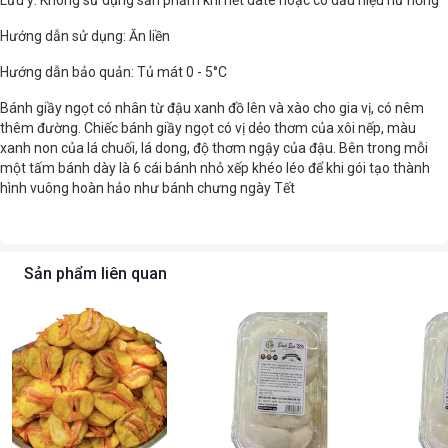
Lưu ý: Không sử dụng sản phẩm khi hết date hoặc có dấu hiệu hư hỏng
Hướng dẫn sử dụng: Ăn liền
Hướng dẫn bảo quản: Tủ mát 0 - 5°C
Bánh giầy ngọt có nhân từ đậu xanh đồ lên và xào cho gia vị, có nêm
thêm đường. Chiếc bánh giầy ngọt có vị dẻo thơm của xôi nếp, màu
xanh non của lá chuối, lá dong, độ thơm ngậy của đậu. Bên trong mỗi
một tấm bánh dày là 6 cái bánh nhỏ xếp khéo léo để khi gói tạo thành
hình vuông hoàn hảo như bánh chưng ngày Tết
Sản phẩm liên quan