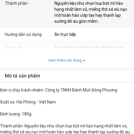
Thành phần
Nguyên liệu như chọn loại bột mì hảo
hạng nhất làm vỏ, miếng thịt xá xíu nạc
mỡ hoàn hảo ướp tay hay thanh lạp
xưởng đỏ au giòn mềm.
Hướng dẫn sử dụng
Ăn trực tiếp
Bảo quản
Bảo quản tại nơi khô ráo, thoáng mát
Xem thêm nội dung
Khối lượng
180g
Thời hạn sử dụng (Tháng)
20 ngày kể từ ngày sản xuất
Mô tả sản phẩm
Đơn vị chịu trách nhiệm: Công ty TNHH Bánh Mứt Đông Phương
Xuất xứ: Hải Phòng - Việt Nam
Định lượng: 180g
Thành phần: Nguyên liệu như chọn loại bột mì hảo hạng nhất làm vỏ,
miếng thịt xá xíu nạc mỡ hoàn hảo ướp tay hay thanh lạp xưởng đỏ au