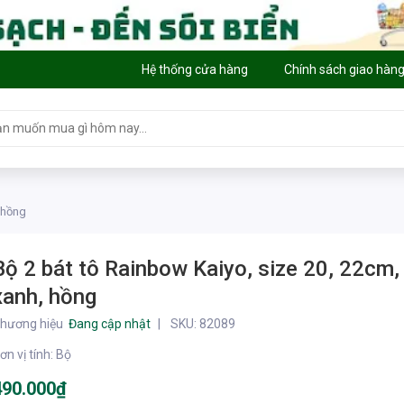
Hệ thống cửa hàng
Chính sách giao hàn
 hồng
Bộ 2 bát tô Rainbow Kaiyo, size 20, 22cm
xanh, hồng
hương hiệu
Đang cập nhật
SKU:
82089
ơn vị tính
:
Bộ
490.000₫