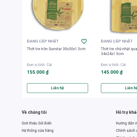
ĐANG CẬP NHẬT
ĐANG CẬP NHẬT
Thớt tre tròn Sunstar 30x30x1.5cm
Thớt tre chữ nhật qua
34x24x1.5cm
Đơn vị tính
:
Cái
Đơn vị tính
:
Cái
155.000 ₫
145.000 ₫
Liên hệ
Liên h
Về chúng tôi
Hỗ trợ kh
Giới thiệu Sói Biển
Hướng dẫn 
Hệ thống cửa hàng
Chính sách đ