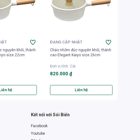
HẬT
ĐANG CẬP NHẬT
ĐANG 
 nguyên khối, thành
Chảo nhôm đúc nguyên khối, thành
Bộ 4 đĩa
aiyo size 22cm
cao Elegant Kaiyo size 26cm
Rainbow
Đơn vị tính
:
Cái
Đơn vị t
820.000 ₫
550.0
Liên hệ
Liên hệ
Kết nối với Sói Biển
Facebook
Youtube