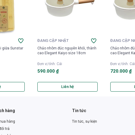
ĐANG CẬP NHẬT
ĐANG CẬP N
i giữa Sunstar
Chảo nhôm đúc nguyên khối, thành
Chảo nhôm đúc
cao Elegant Kaiyo size 18cm
cao Elegant K
Đơn vị tính
:
Cái
Đơn vị tính
:
Cái
590.000 ₫
720.000 ₫
ệ
Liên hệ
ách hàng
Tin tức
mua hàng
Tin tức, sự kiện
ổi trả