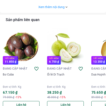
+ Bơ Booth ăn ngon khi chín tới, không nên để chín quá sẽ làm bơ bị thối
Xem thêm nội dung
nhũn bên trong hạt.
Sản phẩm liên quan
TIẾT KIỆM
TIẾT KIỆM
TIẾT KIỆM
11.850 ₫
6.750 ₫
13.350 ₫
ĐANG CẬP NHẬT
ĐANG CẬP NHẬT
ĐANG CẬ
Bơ Cuba
Ổi lê Di Trạch
Dưa Huỳnh
Đơn vị tính
:
Kg
Đơn vị tính
:
Kg
Đơn vị tính
67.150 ₫
38.250 ₫
75.650 
79.000 ₫
-15%
45.000 ₫
-15%
89.000 ₫
-
Liên hệ
Liên hệ