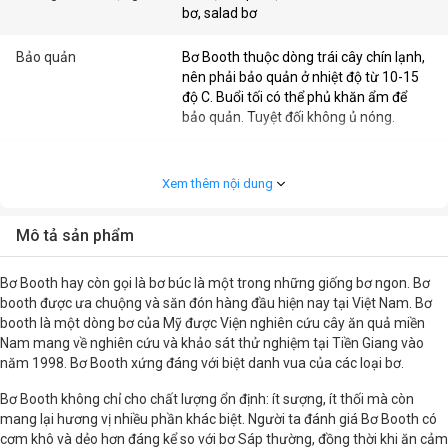
bơ, salad bơ
Bảo quản
Bơ Booth thuộc dòng trái cây chín lạnh,
nên phải bảo quản ở nhiệt độ từ 10-15
độ C. Buổi tối có thể phủ khăn ẩm để
bảo quản. Tuyệt đối không ủ nóng.
Khối lượng
>400gr/quả
Xem thêm nội dung
Lưu ý
Bơ Booth ăn ngon khi chín tới, không
nên để chín quá sẽ làm bơ bị thối nhũn
Mô tả sản phẩm
bên trong hạt.
Bơ Booth hay còn gọi là bơ búc là một trong những giống bơ ngon. Bơ
booth được ưa chuộng và săn đón hàng đầu hiện nay tại Việt Nam. Bơ
booth là một dòng bơ của Mỹ được Viện nghiên cứu cây ăn quả miền
Nam mang về nghiên cứu và khảo sát thử nghiệm tại Tiền Giang vào
năm 1998. Bơ Booth xứng đáng với biệt danh vua của các loại bơ.
Bơ Booth không chỉ cho chất lượng ổn định: ít sượng, ít thối mà còn
mang lại hương vị nhiều phần khác biệt. Người ta đánh giá Bơ Booth có
cơm khô và dẻo hơn đáng kể so với bơ Sáp thường, đồng thời khi ăn cảm