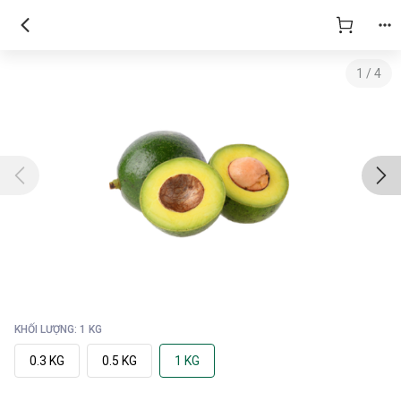
1
/
4
KHỐI LƯỢNG: 1 KG
0.3 KG
0.5 KG
1 KG