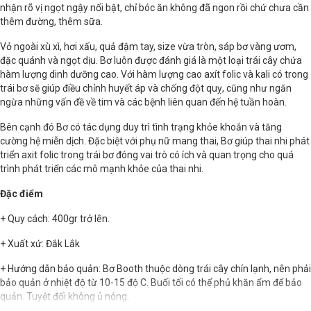
nhận rõ vị ngọt ngậy nổi bật, chỉ bóc ăn không đã ngon rồi chứ chưa cần
thêm đường, thêm sữa.
Vỏ ngoài xù xì, hơi xấu, quả đậm tay, size vừa tròn, sáp bơ vàng ươm,
đặc quánh và ngọt dịu. Bơ luôn được đánh giá là một loại trái cây chứa
hàm lượng dinh dưỡng cao. Với hàm lượng cao axít folic và kali có trong
trái bơ sẽ giúp điều chỉnh huyết áp và chống đột quỵ, cũng như ngăn
ngừa những vấn đề về tim và các bệnh liên quan đến hệ tuần hoàn.
Bên cạnh đó Bơ có tác dụng duy trì tình trạng khỏe khoắn và tăng
cường hệ miễn dịch. Đặc biệt với phụ nữ mang thai, Bơ giúp thai nhi phát
triển axit folic trong trái bơ đóng vai trò có ích và quan trọng cho quá
trình phát triển các mô mạnh khỏe của thai nhi.
Đặc điểm
+ Quy cách: 400gr trở lên.
+ Xuất xứ: Đắk Lắk
+ Hướng dẫn bảo quản: Bơ Booth thuộc dòng trái cây chín lạnh, nên phải
bảo quản ở nhiệt độ từ 10-15 độ C. Buổi tối có thể phủ khăn ẩm để bảo
quản. Tuyệt đối không ủ nóng.