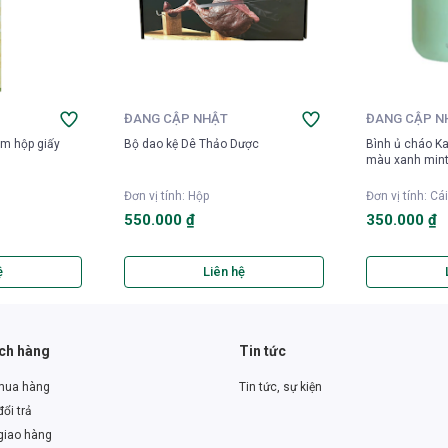
ĐANG CẬP NHẬT
ĐANG CẬP N
m hộp giấy
Bộ dao kệ Dê Thảo Dược
Bình ủ cháo Ka
màu xanh min
Đơn vị tính
:
Hộp
Đơn vị tính
:
Cái
550.000 ₫
350.000 ₫
ệ
Liên hệ
ách hàng
Tin tức
mua hàng
Tin tức, sự kiện
ổi trả
giao hàng