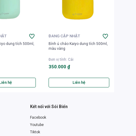
HẬT
ĐANG CẬP NHẬT
ĐANG 
iyo dung tích 500ml,
Bình ủ cháo Kaiyo dung tích 500ml,
Nồi ủ c
t
màu vàng
dung tích
Đơn vị tính
:
Cái
Đơn vị t
350.000 ₫
2.250.
Liên hệ
Liên hệ
Kết nối với Sói Biển
Facebook
Youtube
Tiktok