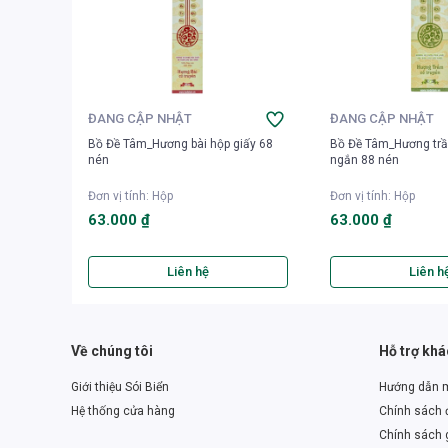
ĐANG CẬP NHẬT
ĐANG CẬP NHẬT
Bồ Đề Tâm_Hương bài hộp giấy 68
Bồ Đề Tâm_Hương trầ
nén
ngắn 88 nén
Đơn vị tính
:
Hộp
Đơn vị tính
:
Hộp
63.000 ₫
63.000 ₫
Liên hệ
Liên h
Về chúng tôi
Hỗ trợ kh
Giới thiệu Sói Biển
Hướng dẫn 
Hệ thống cửa hàng
Chính sách đ
Chính sách 