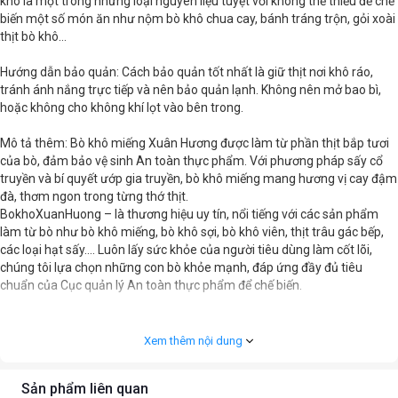
khô là một trong những loại nguyên liệu tuyệt vời không thể thiếu để chế
biến một số món ăn như nộm bò khô chua cay, bánh tráng trộn, gỏi xoài
thịt bò khô…
Hướng dẫn bảo quản: Cách bảo quản tốt nhất là giữ thịt nơi khô ráo,
tránh ánh nắng trực tiếp và nên bảo quản lạnh. Không nên mở bao bì,
hoặc không cho không khí lọt vào bên trong.
Mô tả thêm: Bò khô miếng Xuân Hương được làm từ phần thịt bắp tươi
của bò, đảm bảo vệ sinh An toàn thực phẩm. Với phương pháp sấy cổ
truyền và bí quyết ướp gia truyền, bò khô miếng mang hương vị cay đậm
đà, thơm ngon trong từng thớ thịt.
BokhoXuanHuong – là thương hiệu uy tín, nổi tiếng với các sản phẩm
làm từ bò như bò khô miếng, bò khô sợi, bò khô viên, thịt trâu gác bếp,
các loại hạt sấy…. Luôn lấy sức khỏe của người tiêu dùng làm cốt lõi,
chúng tôi lựa chọn những con bò khỏe mạnh, đáp ứng đầy đủ tiêu
chuẩn của Cục quản lý An toàn thực phẩm để chế biến.
- Nguyên liệu – Cách chế biến:
Với phương châm 3 KHÔNG: Không trộn lẫn các loại thịt – Không phẩm
Xem thêm nội dung
màu – Không sử dụng hàng kém chất lượng, những miếng bò khô mang
thương hiệu Xuân Hương luôn được người tiêu dùng tin yêu sử dụng.
Sản phẩm liên quan
Bò khô miếng được làm từ phần thịt bắp tươi của bò sau đó sơ chế qua