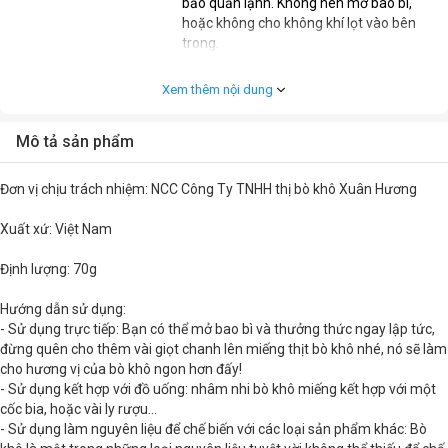
bảo quản lạnh. Không nên mở bao bì,
hoặc không cho không khí lọt vào bên
trong.
Khối lượng
70g
Xem thêm nội dung
Thời hạn sử dụng (Tháng)
12 tháng
Mô tả sản phẩm
Đơn vị chịu trách nhiệm: NCC Công Ty TNHH thị bò khô Xuân Hương
Xuất xứ: Việt Nam
Định lượng: 70g
Hướng dẫn sử dụng:
- Sử dụng trực tiếp: Bạn có thể mở bao bì và thưởng thức ngay lập tức,
đừng quên cho thêm vài giọt chanh lên miếng thịt bò khô nhé, nó sẽ làm
cho hương vị của bò khô ngon hơn đấy!
- Sử dụng kết hợp với đồ uống: nhâm nhi bò khô miếng kết hợp với một
cốc bia, hoặc vài ly rượu…
- Sử dụng làm nguyên liệu để chế biến với các loại sản phẩm khác: Bò