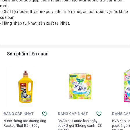
- Bề mặt độc đáo giúp thấm nhanh bất ngờ. Mùi hương trái cây thơm
mát.
- Chất liệu: polyethylene · polyester mềm mại, an toàn, bảo vệ sức khỏe
của bạn.
- Hàng nhập từ Nhật, sản xuất tại Nhật.
Sản phẩm liên quan
ĐANG CẬP NHẬT
ĐANG CẬP NHẬT
ĐANG CẬ
Nước thông tắc đường ống
BVS Kao Laurie ban ngày -
BVS Kao La
Rocket Nhật Bản 800g
pack 2 gói (Không cánh - 28
pack 2 gói 