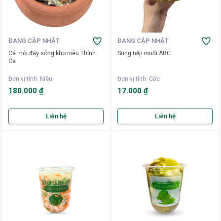
ĐANG CẬP NHẬT
ĐANG CẬP NHẬT
Cá mòi đáy sông kho niêu Thỉnh
Sung nếp muối ABC
Ca
Đơn vị tính
:
Niêu
Đơn vị tính
:
Cốc
180.000 ₫
17.000 ₫
Liên hệ
Liên hệ