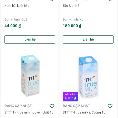
Nem bùi kinh bắc
Táo Star NZ
Đơn vị tính
:
Quả
Đơn vị tính
:
Kg
44.000 ₫
159.000 ₫
Liên hệ
Liên hệ
TIẾT KIỆM
4.000 ₫
ĐANG CẬP NHẬT
ĐANG CẬP NHẬT
STTT TH true milk nguyên chất 1L
STTT TH true milk ít đường 1L