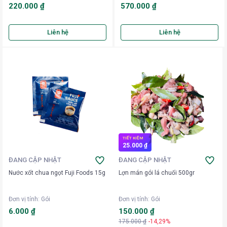
220.000 ₫
570.000 ₫
Liên hệ
Liên hệ
TIẾT KIỆM
25.000 ₫
ĐANG CẬP NHẬT
ĐANG CẬP NHẬT
Nước xốt chua ngọt Fuji Foods 15g
Lợn mán gói lá chuối 500gr
Đơn vị tính
:
Gói
Đơn vị tính
:
Gói
6.000 ₫
150.000 ₫
175.000 ₫
-14,29%