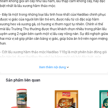
team không giỏi ăn cay như lẩu nấm, lẩu thập cẩm không cay, hay đặc
biệt nhất là lẩu xương hầm thảo mộc.
- Đây là một trong những loại lẩu tinh hoa nhất của Haidilao chinh phục
được vị giác của người lớn lẫn trẻ em, được nấu từ cô đặc súp hầm
xương heo và xương gà, có hương vị thơm ngọt tự nhiên. Chính vì thế
mà lẩu Trường Thọ thường được thực khách chọn nhiều trong phần lẩu
uyên ương 2 ngăn bên cạnh một vị lẩu cay nồng nàn. Sự đối nghịch giữa
hai mùi vị sẽ góp phần cân bằng vị giác, giúp bữa ăn trở nên ngon miệng
hơn.
- Cốt lẩu xương hầm thảo mộc Haidilao 110g là một phiên bản đóng gói
sẵn tiện lợi, được Haidilao thu nhỏ lại bằng một gói bột đặc biệt, giúp
người tiêu dùng có thể tự nấu ngay tại nhà một cách rất đơn giản.
Xem thêm nội dung
- Gói bột có màu trắng, được làm từ sự đúc kết giữa các loại gia vị như
bột nêm gà, muối, đường, bột hành, tỏi…tạo nên một loại nước lẩu có
Sản phẩm liên quan
màu trắng thơm ngọt, vì vậy mà nó còn được gọi là cốt lẩu sữa Haidilao.
Đặc biệt gói súp xương cô đặc kèm theo được làm từ xương heo và
xương gà càng làm cho vị nước lẩu thêm tinh túy và đậm đà. Tuy không
bắt mắt đỏ rực như lẩu cay mala nhưng với màu trắng nhẹ nhàng của
lẩu Sữa lại dễ gây cuốn hút đến người dùng ngay từ cái húp nước đầu
tiên.