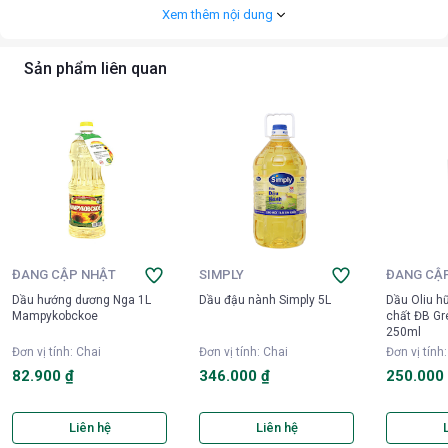
Xem thêm nội dung
Sản phẩm liên quan
ĐANG CẬP NHẬT
SIMPLY
ĐANG CẬ
Dầu hướng dương Nga 1L
Dầu đậu nành Simply 5L
Dầu Oliu h
Mampykobckoe
chất ĐB G
250ml
Đơn vị tính
:
Chai
Đơn vị tính
:
Chai
Đơn vị tính
82.900 ₫
346.000 ₫
250.000
Liên hệ
Liên hệ