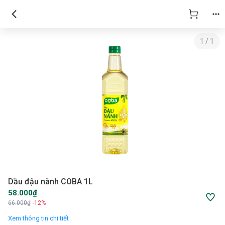
1
/
1
Dầu đậu nành COBA 1L
58.000₫
66.000₫
-12%
Xem thông tin chi tiết