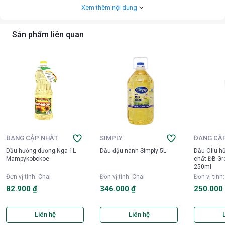
Xem thêm nội dung
Sản phẩm liên quan
ĐANG CẬP NHẬT
SIMPLY
ĐANG CẬ
Dầu hướng dương Nga 1L
Dầu đậu nành Simply 5L
Dầu Oliu h
Mampykobckoe
chất ĐB G
250ml
Đơn vị tính
:
Chai
Đơn vị tính
:
Chai
Đơn vị tính
82.900 ₫
346.000 ₫
250.000
Liên hệ
Liên hệ