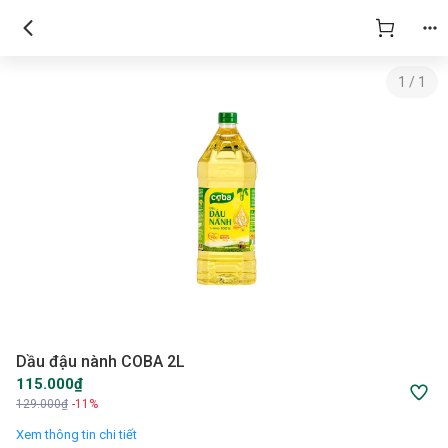
1
/
1
Dầu đậu nành COBA 2L
115.000₫
129.000₫
-11%
Xem thông tin chi tiết