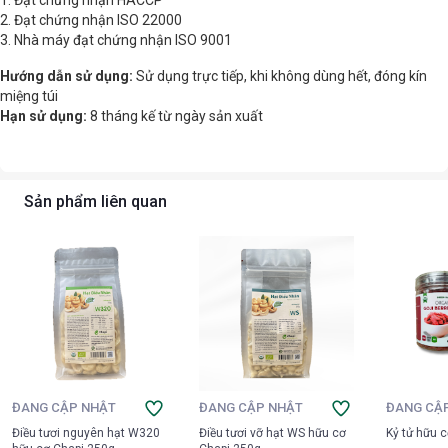
1. Đạt chứng nhận HACCP
2. Đạt chứng nhận ISO 22000
3. Nhà máy đạt chứng nhận ISO 9001
Hướng dẫn sử dụng:
Sử dụng trực tiếp, khi không dùng hết, đóng kín
miệng túi
Hạn sử dụng:
8 tháng kế từ ngày sản xuất
Sản phẩm liên quan
ĐANG CẬP NHẬT
ĐANG CẬP NHẬT
ĐANG CẬ
Điều tươi nguyên hạt W320
Điều tươi vỡ hạt WS hữu cơ
Kỷ tử hữu c