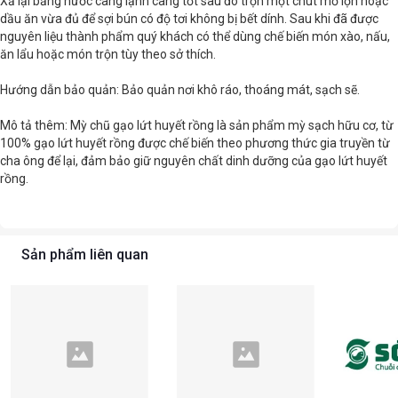
Xả lại bằng nước càng lạnh càng tốt sau đó trọn một chút mỡ lợn hoặc
dầu ăn vừa đủ để sợi bún có độ tơi không bị bết dính. Sau khi đã được
nguyên liệu thành phẩm quý khách có thể dùng chế biến món xào, nấu,
ăn lẩu hoặc món trộn tùy theo sở thích.
Hướng dẫn bảo quản: Bảo quản nơi khô ráo, thoáng mát, sạch sẽ.
Mô tả thêm: Mỳ chũ gạo lứt huyết rồng là sản phẩm mỳ sạch hữu cơ, từ
100% gạo lứt huyết rồng được chế biến theo phương thức gia truyền từ
cha ông để lại, đảm bảo giữ nguyên chất dinh dưỡng của gạo lứt huyết
rồng.
Sản phẩm liên quan