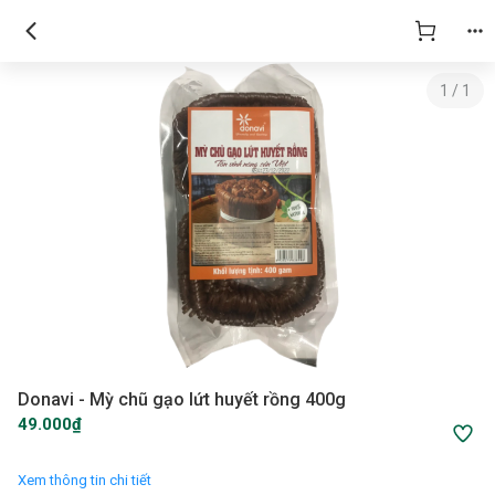
1
/
1
Donavi - Mỳ chũ gạo lứt huyết rồng 400g
49.000₫
Xem thông tin chi tiết