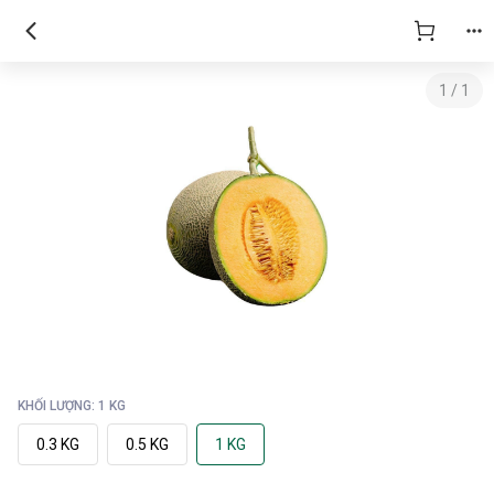
1
/
1
KHỐI LƯỢNG: 1 KG
0.3 KG
0.5 KG
1 KG