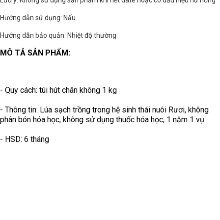
Lưu ý: Không sử dụng sản phẩm khi hết date hoặc có dấu hiệu hư hỏng
Hướng dẫn sử dụng: Nấu
Hướng dẫn bảo quản: Nhiệt độ thường
MÔ TẢ SẢN PHẨM:
- Quy cách: túi hút chân không 1 kg
- Thông tin: Lúa sạch trồng trong hệ sinh thái nuôi Rươi, không
phân bón hóa học, không sử dụng thuốc hóa học, 1 năm 1 vụ
- HSD: 6 tháng
CHI TIẾT SẢN PHẨM: