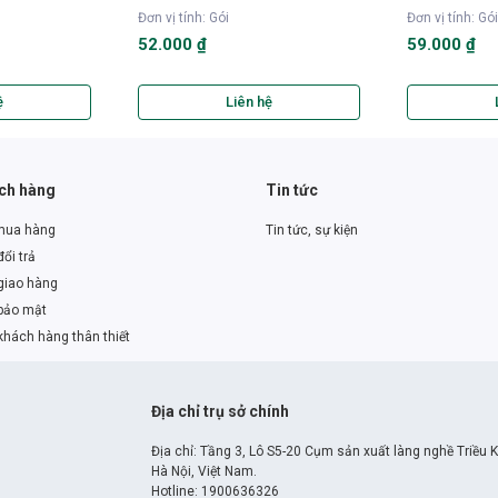
Đơn vị tính
:
Gói
Đơn vị tính
:
Gói
52.000 ₫
59.000 ₫
ệ
Liên hệ
ách hàng
Tin tức
mua hàng
Tin tức, sự kiện
ổi trả
giao hàng
bảo mật
khách hàng thân thiết
Địa chỉ trụ sở chính
Địa chỉ: Tầng 3, Lô S5-20 Cụm sản xuất làng nghề Triều 
Hà Nội, Việt Nam.
Hotline: 1900636326