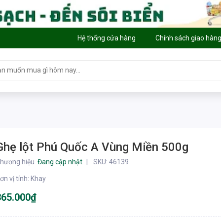
Hệ thống cửa hàng
Chính sách giao hàn
Ghẹ lột Phú Quốc A Vùng Miền 500g
hương hiệu
Đang cập nhật
SKU:
46139
ơn vị tính
:
Khay
365.000₫