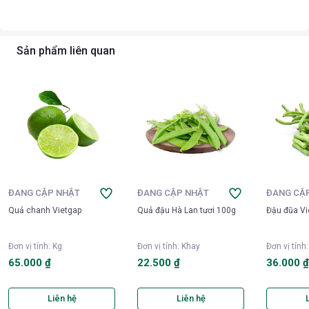
Sản phẩm liên quan
ĐANG CẬP NHẬT
ĐANG CẬP NHẬT
ĐANG CẬ
Quả chanh Vietgap
Quả đậu Hà Lan tươi 100g
Đậu đũa Vi
Đơn vị tính
:
Kg
Đơn vị tính
:
Khay
Đơn vị tính
65.000 ₫
22.500 ₫
36.000 
Liên hệ
Liên hệ