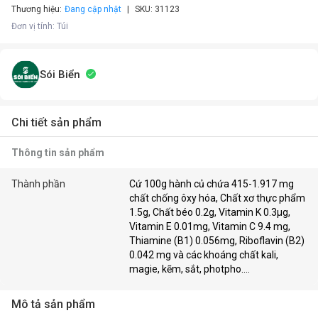
Thương hiệu:
Đang cập nhật
SKU:
31123
Đơn vị tính
:
Túi
Sói Biển
Chi tiết sản phẩm
Thông tin sản phẩm
Thành phần
Cứ 100g hành củ chứa 415-1.917 mg
chất chống ôxy hóa, Chất xơ thực phẩm
1.5g, Chất béo 0.2g, Vitamin K 0.3μg,
Vitamin E 0.01mg, Vitamin C 9.4 mg,
Thiamine (B1) 0.056mg, Riboflavin (B2)
0.042 mg và các khoáng chất kali,
magie, kẽm, sắt, photpho….
Mô tả sản phẩm