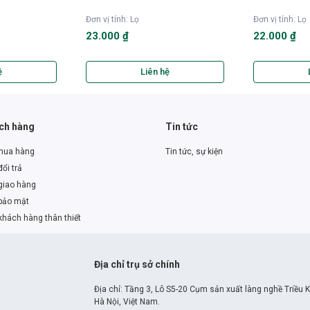
Đơn vị tính
:
Lọ
Đơn vị tính
:
Lọ
23.000 ₫
22.000 ₫
ệ
Liên hệ
ách hàng
Tin tức
mua hàng
Tin tức, sự kiện
ổi trả
giao hàng
bảo mật
khách hàng thân thiết
Địa chỉ trụ sở chính
Địa chỉ: Tầng 3, Lô S5-20 Cụm sản xuất làng nghề Triều 
Hà Nội, Việt Nam.