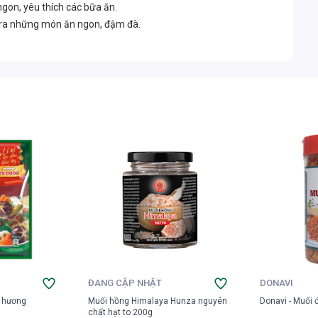
 ngon, yêu thích các bữa ăn.
ạo ra những món ăn ngon, đậm đà.
ĐANG CẬP NHẬT
DONAVI
 hương
Muối hồng Himalaya Hunza nguyên
Donavi - Muối 
chất hạt to 200g