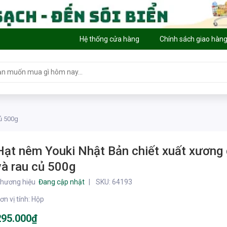
Hệ thống cửa hàng
Chính sách giao hàn
củ 500g
Hạt nêm Youki Nhật Bản chiết xuất xương
và rau củ 500g
hương hiệu
Đang cập nhật
SKU:
64193
ơn vị tính
:
Hộp
295.000₫