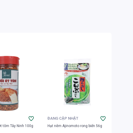
ĐANG CẬP NHẬT
ĐANG 
ớt tôm Tây Ninh 100g
Hạt nêm Ajinomoto rong biển 56g
Hạt nêm