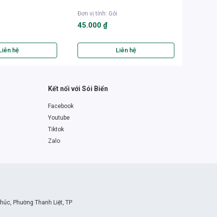
Đơn vị tính
:
Gói
Đơn vị t
45.000 ₫
88.00
Liên hệ
Liên hệ
Kết nối với Sói Biển
Facebook
Youtube
Tiktok
Zalo
Khúc, Phường Thanh Liệt, TP