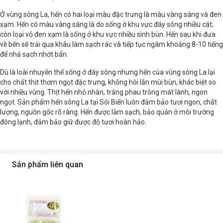
Ở vùng sông La, hến có hai loại màu đặc trưng là màu vàng sáng và đen
xạm. Hến có màu vàng sáng là do sống ở khu vực đáy sông nhiều cát;
còn loại vỏ đen xạm là sống ở khu vực nhiều sình bùn. Hến sau khi đưa
về bến sẽ trải qua khâu làm sạch rác và tiếp tục ngâm khoảng 8-10 tiếng
để nhả sạch nhớt bẩn.
Dù là loài nhuyễn thể sống ở đáy sông nhưng hến của vùng sông La lại
cho chất thịt thơm ngọt đặc trưng, không hôi lẫn mùi bùn, khác biệt so
với nhiều vùng. Thịt hến nhỏ nhắn, trắng phau trông mát lành, ngon
ngọt. Sản phẩm hến sông La tại Sói Biển luôn đảm bảo tươi ngon, chất
lượng, nguồn gốc rõ ràng. Hến được làm sạch, bảo quản ở môi trường
đông lạnh, đảm bảo giữ được độ tươi hoàn hảo.
Sản phẩm liên quan