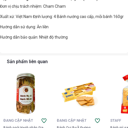
Đơn vị chịu trách nhiệm: Cham Cham
Xuất xứ: Việt Nam Định lượng: 4 Bánh nướng cao cấp, mỗi bánh 160gr
Hướng dẫn sử dụng: Ăn liền
Hướng dẫn bảo quản: Nhiệt độ thường
Sản phẩm liên quan
ĐANG CẬP NHẬT
ĐANG CẬP NHẬT
STAFF
Bánh ngói Hạnh nhân Gia
Bánh Qui Bơ Ít Đường
Bánh mì s