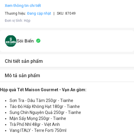
Xem thông tin chi tiết
Thương hiệu:
Đang cập nhật
SKU:
87049
Đơn vị tính
:
Hộp
Sói Biển
Chi tiết sản phẩm
Mô tả sản phẩm
Hộp quà Tết Maison Gourmet - Vạn An gồm:
Sơn Tra - Dâu Tằm 250gr - Tianhe
Táo Đỏ Hấp Không Hạt 180gr - Tianhe
Sung Chín Nguyên Quả 250gr - Tianhe
Mận Sấy Mọng 250gr - Tianhe
Trà Phổ Nhĩ 48gr - Việt Anh
Vang ITALY - Terre Forti 750ml