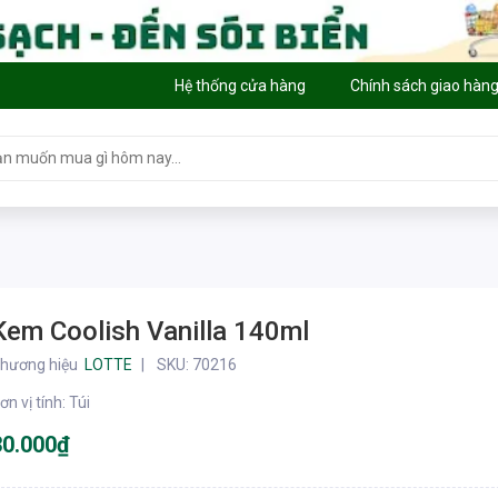
Hệ thống cửa hàng
Chính sách giao hàn
Kem Coolish Vanilla 140ml
hương hiệu
LOTTE
SKU:
70216
ơn vị tính
:
Túi
30.000₫