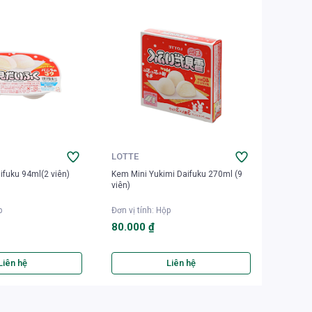
LOTTE
LOTTE
ifuku 94ml(2 viên)
Kem Mini Yukimi Daifuku 270ml (9
Kem Gha
viên)
p
Đơn vị tính
:
Hộp
Đơn vị t
80.000 ₫
120.0
Liên hệ
Liên hệ