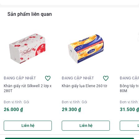
Sản phẩm liên quan
ĐANG CẬP NHẬT
ĐANG CẬP NHẬT
ĐANG CẬ
Khăn giấy rút Silkwell 2 lớp x
Khăn giấy lụa Elene 260 tờ
Bông tẩy t
280T
80M
Đơn vị tính
:
Gói
Đơn vị tính
:
Gói
Đơn vị tính
26.000 ₫
29.300 ₫
31.500 
Liên hệ
Liên hệ