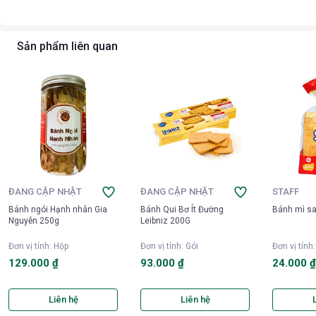
Sản phẩm liên quan
ĐANG CẬP NHẬT
ĐANG CẬP NHẬT
STAFF
Bánh ngói Hạnh nhân Gia
Bánh Qui Bơ Ít Đường
Bánh mì s
Nguyễn 250g
Leibniz 200G
Đơn vị tính
:
Hộp
Đơn vị tính
:
Gói
Đơn vị tính
129.000 ₫
93.000 ₫
24.000 
Liên hệ
Liên hệ