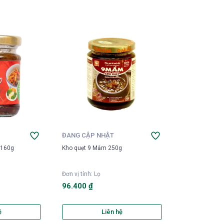
ĐANG CẬP NHẬT
 160g
Kho quẹt 9 Mắm 250g
Đơn vị tính
:
Lọ
96.400 ₫
ệ
Liên hệ