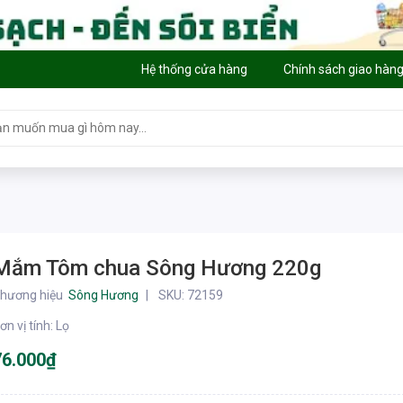
Hệ thống cửa hàng
Chính sách giao hàn
Mắm Tôm chua Sông Hương 220g
hương hiệu
Sông Hương
SKU:
72159
ơn vị tính
:
Lọ
76.000₫