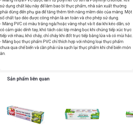
- Màng nhựa PVC được làm từ polymer có tên là Polyvinyl chloride. Khi
sử dụng chất liệu này để làm bao bì thực phẩm, nhà sản xuất thường
phải dùng đến phụ gia để tăng thêm tính năng mềm dẻo của màng. Một
số chất tạo dẻo được công nhận là an toàn và cho phép sử dụng.
- Màng PVC có màu trắng ngà/hoặc vàng nhạt và ít dai khi kéo dãn; sờ
có cảm giác dính tay, khó tách các lớp màng bọc khi chúng tiếp xúc trực
tiếp với nhau; khó cháy, chỉ cháy khi đốt trực tiếp bằng lửa và có mùi hắc.
- Màng bọc thực phẩm PVC chỉ thích hợp với những loại thực phẩm
chưa qua chế biến và cần phải rửa sạch lại thực phẩm khi chế biến món
ăn.
Sản phẩm liên quan