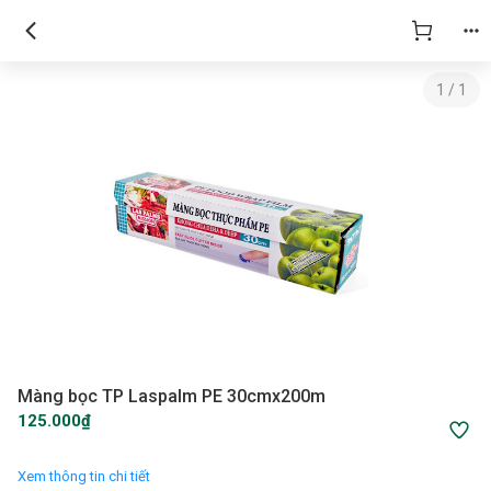
1
/
1
Màng bọc TP Laspalm PE 30cmx200m
125.000₫
Xem thông tin chi tiết