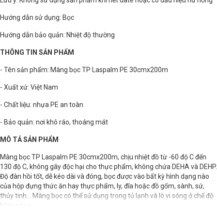
Lưu ý: Không sử dụng sản phẩm khi hết date hoặc có dấu hiệu hư hỏng
Hướng dẫn sử dụng: Bọc
Hướng dẫn bảo quản: Nhiệt độ thường
THÔNG TIN SẢN PHẨM
- Tên sản phẩm: Màng bọc TP Laspalm PE 30cmx200m
- Xuất xứ: Việt Nam
- Chất liệu: nhựa PE an toàn
- Bảo quản: nơi khô ráo, thoáng mát
MÔ TẢ SẢN PHẨM
Màng bọc TP Laspalm PE 30cmx200m, chịu nhiệt đồ từ -60 độ C đến
130 độ C, không gây độc hại cho thực phẩm, không chứa DEHA và DEHP.
Độ đàn hồi tốt, dễ kéo dài và đóng, bọc được vào bất kỳ hình dạng nào
của hộp đựng thức ăn hay thực phẩm, ly, đĩa hoặc đồ gốm, sành, sứ,
thủy tinh… Màng bọc có thể sử dụng trong tủ lạnh và lò vi sóng ở chế độ
hâm nóng.