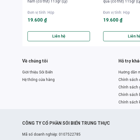
hầm (có thịt) 113gr (Ly)
quả (có thịt) 115gr (L
Đơn vị tính
:
Hộp
Đơn vị tính
:
Hộp
19.600 ₫
19.600 ₫
Liên hệ
Liên h
Về chúng tôi
Hỗ trợ kh
Giới thiệu Sói Biển
Hướng dẫn 
Hệ thống cửa hàng
Chính sách đ
Chính sách 
Chính sách 
Chính sách 
CÔNG TY CỔ PHẦN SÓI BIỂN TRUNG THỰC
Mã số doanh nghiệp: 0107522785