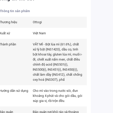
Thông tin sản phẩm
Thương hiệu
Ottogi
Xuất xứ
Việt Nam
Thành phần
VẮT MÌ - Bột lúa mì (61.6%), chất
xử lý bột (INS1420), dầu cọ, tinh
bột khoai tây, gluten lúa mì, muối i-
ốt, chiết xuất nấm men, chất điều
chỉnh độ acid (INS501(i),
INS500(i), INS451(i), INS450(i)),
chất làm dầy (INS412), chất chống
oxy hoá (INS307), phẩ
Hướng dẫn sử dụng
Cho mì vào trong nước sôi, đun
khoảng 4 phút và cho gói dầu, gói
súp gia vị, rồi trộn đều.
Bảo quản
Bảo quản nơi khô ráo và thoáng