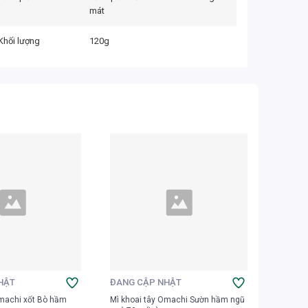
mát
Khối lượng
120g
HẬT
ĐANG CẬP NHẬT
ĐANG 
Omachi xốt Bò hầm
Mì khoai tây Omachi Sườn hầm ngũ
Mì khoai