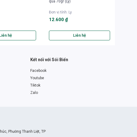
quả 70gr (Ly)
tôm càng
Đơn vị tính
:
Ly
Đơn vị t
12.600 ₫
12.60
Liên hệ
Liên hệ
Kết nối với Sói Biển
Facebook
Youtube
Tiktok
Zalo
Khúc, Phường Thanh Liệt, TP