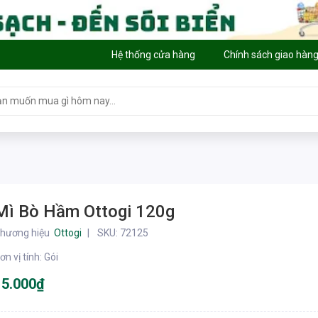
Hệ thống cửa hàng
Chính sách giao hàn
Mì Bò Hầm Ottogi 120g
hương hiệu
Ottogi
SKU:
72125
ơn vị tính
:
Gói
15.000₫