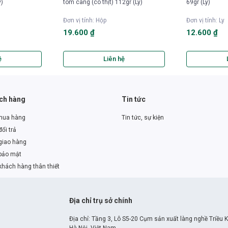
y)
tôm càng (có thịt) 112gr (Ly)
69gr (Ly)
Đơn vị tính
:
Hộp
Đơn vị tính
:
Ly
19.600 ₫
12.600 ₫
ệ
Liên hệ
ách hàng
Tin tức
mua hàng
Tin tức, sự kiện
ổi trả
giao hàng
bảo mật
khách hàng thân thiết
Địa chỉ trụ sở chính
Địa chỉ: Tầng 3, Lô S5-20 Cụm sản xuất làng nghề Triều 