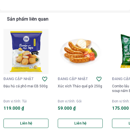
Sản phẩm liên quan
ĐANG CẬP NHẬT
ĐANG CẬP NHẬT
ĐANG CẬ
Đậu hũ cá phô mai EB 500g
Xúc xích Thảo quế gói 250g
Combo lẩu 
soup nấm 
Đơn vị tính
:
Túi
Đơn vị tính
:
Gói
Đơn vị tính
119.000 ₫
59.000 ₫
175.000
Liên hệ
Liên hệ