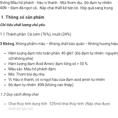
thống Màu hổ phách - Hậu vị thanh - Mùi thơm dịu; Độ đạm tự nhiên
40N – Đậm đà ngọt cá ; Nắp chai thiết kế tiện lợi. Hộp quà sang trọng
1. Thông số sản phẩm
Chỉ tiêu chất lượng chủ yếu
1.1 Thành phần: Cá cơm (76%), muối (24%)
3 Không
: Không phẩm màu – Không chất bảo quản – Không hương hiệu
Hàm lượng đạm nitơ toàn phần: 40 gN/l.
(Độ đạm tự nhiên- nguyên
cốt không pha)
Hàm lượng đạm Acid Amin/ đạm tổng số > 50 %
Màu sắc: Màu hổ phách đậm
Mùi: Thơm bùi dịu nhẹ
Vị: Hậu vị thanh, có vị ngọt hậu của đạm acid amin tự nhiên
Độ đạm tự nhiên: 40N (không can thiệp)
1.2 Quy cách đóng chai
Chai thủy tinh dung tích : 525ml/chai thủy tinh. (Nắp chai được
thiết kế tiện lợi)
Hộp quà tặng sang trọng (2 chai, 6 chai). Thùng 12 chai