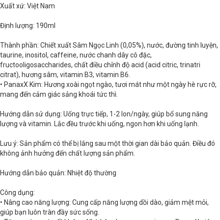
Xuất xứ: Việt Nam
Định lượng: 190ml
Thành phần: Chiết xuất Sâm Ngọc Linh (0,05%), nước, đường tinh luyện,
taurine, inositol, caffeine, nước chanh dây cô đặc,
fructooligosaccharides, chất điều chỉnh độ acid (acid citric, trinatri
citrat), hương sâm, vitamin B3, vitamin B6.
• PanaxX Kim: Hương xoài ngọt ngào, tươi mát như một ngày hè rực rỡ,
mang đến cảm giác sảng khoái tức thì.
Hướng dẫn sử dụng: Uống trực tiếp, 1-2 lon/ngày, giúp bổ sung năng
lượng và vitamin. Lắc đều trước khi uống, ngon hơn khi uống lạnh.
Lưu ý: Sản phẩm có thể bị lắng sau một thời gian dài bảo quản. Điều đó
không ảnh hưởng đến chất lượng sản phẩm.
Hướng dẫn bảo quản: Nhiệt độ thường
Công dụng:
• Nâng cao năng lượng: Cung cấp năng lượng dồi dào, giảm mệt mỏi,
giúp bạn luôn tràn đầy sức sống.