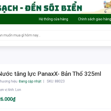
Hệ thống cửa hàng
Chính sách giao hàn
Nước tăng lực PanaxX- Bản Thổ 325ml
hương hiệu
Đang cập nhật
SKU:
88023
ơn vị tính
:
Lon
26.000₫