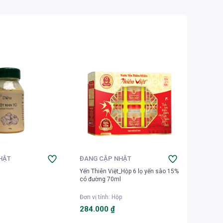
HẬT
ĐANG CẬP NHẬT
ĐANG 
Yến Thiên Việt_Hộp 6 lọ yến sào 15%
Yến Thiê
có đường 70ml
đường ă
Đơn vị tính
:
Hộp
Đơn vị t
284.000 ₫
284.0