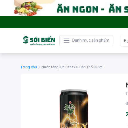
Danh mục sản phẩm
Trang chủ
Nước tăng lực PanaxX- Bản Thổ 325ml
T
Đ