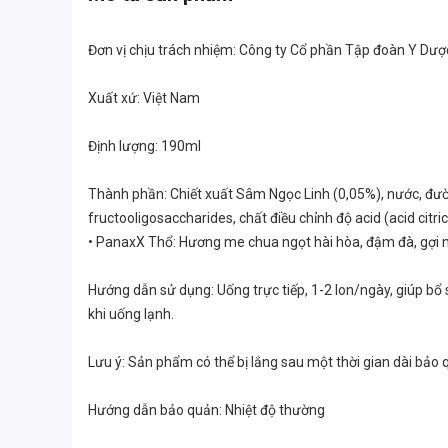
Đơn vị chịu trách nhiệm: Công ty Cổ phần Tập đoàn Y Dư
Xuất xứ: Việt Nam
Định lượng: 190ml
Thành phần: Chiết xuất Sâm Ngọc Linh (0,05%), nước, đường
fructooligosaccharides, chất điều chỉnh độ acid (acid citric
• PanaxX Thổ: Hương me chua ngọt hài hòa, đậm đà, gợi n
Hướng dẫn sử dụng: Uống trực tiếp, 1-2 lon/ngày, giúp bổ
khi uống lạnh.
Lưu ý: Sản phẩm có thể bị lắng sau một thời gian dài bả
Hướng dẫn bảo quản: Nhiệt độ thường