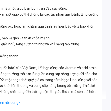
 mệt mỏi, giúp bạn luôn tràn đầy sức sống.
anaxX giúp cơ thể chống lại các tác nhân gây bệnh, tăng cường
hống oxy hóa, làm chậm quá trình lão hóa, bảo vệ tế bào khỏi
ộc, bảo vệ gan và thận khỏe mạnh.
ện giấc ngủ, tăng cường trí nhớ và khả năng tập trung.
trưởng thành.
quốc bảo" của Việt Nam, kết hợp cùng các vitamin và acid amin
 thông thường mà còn là nguồn cung cấp năng lượng dồi dào cho
onin MR2, một hoạt chất quý giá có trong sâm Ngọc Linh, cùng với các
bào khỏi tổn thương và cung cấp năng lượng bền vững. Thiết kế
không chỉ mang đến trải nghiệm thị giác thú vị mà còn thể hiện
ẩm.
êm nội dung