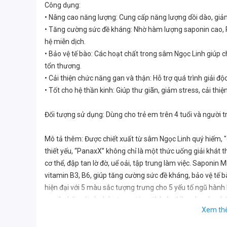
Công dụng:
• Nâng cao năng lượng: Cung cấp năng lượng dồi dào, giảm
• Tăng cường sức đề kháng: Nhờ hàm lượng saponin cao, P
hệ miễn dịch.
• Bảo vệ tế bào: Các hoạt chất trong sâm Ngọc Linh giúp c
tổn thương.
• Cải thiện chức năng gan và thận: Hỗ trợ quá trình giải đ
• Tốt cho hệ thần kinh: Giúp thư giãn, giảm stress, cải thi
Đối tượng sử dụng: Dùng cho trẻ em trên 4 tuổi và người 
Mô tả thêm: Được chiết xuất từ sâm Ngọc Linh quý hiếm, "
thiết yếu, “PanaxX” không chỉ là một thức uống giải khát
cơ thể, đập tan lờ đờ, uể oải, tập trung làm việc. Sap
vitamin B3, B6, giúp tăng cường sức đề kháng, bảo vệ tế 
hiện đại với 5 màu sắc tượng trưng cho 5 yếu tố ngũ hành 
sự cân bằng hoàn hảo trong từng thành phần của sản ph
Xem th