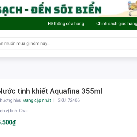
Hệ thống cửa hàng
Chính sách giao hàn
Nước tinh khiết Aquafina 355ml
hương hiệu
Đang cập nhật
SKU:
72406
ơn vị tính
:
Chai
5.500₫