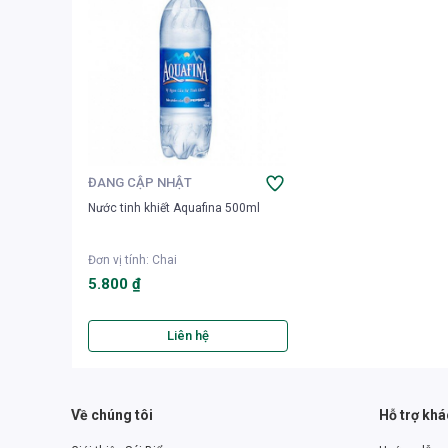
ĐANG CẬP NHẬT
Nước tinh khiết Aquafina 500ml
Đơn vị tính
:
Chai
5.800 ₫
Liên hệ
Về chúng tôi
Hỗ trợ kh