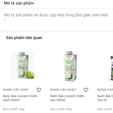
Mô tả sản phẩm
Mô tả sản phẩm sẽ được cập nhật trong thời gian sớm nhất
!
Sản phẩm liên quan
ĐANG CẬP NHẬT
ĐANG CẬP NHẬT
ĐANG CẬ
Nước dừa cocoxim Xiêm
Nước dừa cocoxim Xiêm
Nước dừa O
xanh 330ml
sen 330ml
330 ml
Đơn vị tính
:
Hộp
Đơn vị tính
:
Hộp
Đơn vị tính