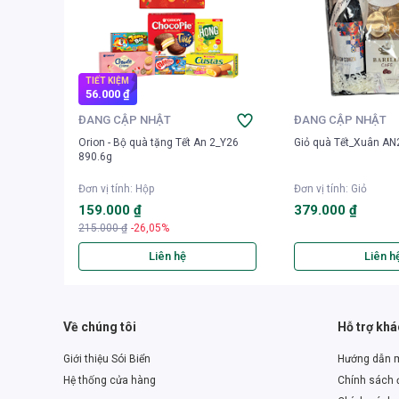
TIẾT KIỆM
56.000 ₫
ĐANG CẬP NHẬT
ĐANG CẬP NHẬT
Orion - Bộ quà tặng Tết An 2_Y26
Giỏ quà Tết_Xuân AN
890.6g
Đơn vị tính
:
Hộp
Đơn vị tính
:
Giỏ
159.000 ₫
379.000 ₫
215.000 ₫
-26,05%
Liên hệ
Liên h
Về chúng tôi
Hỗ trợ kh
Giới thiệu Sói Biển
Hướng dẫn 
Hệ thống cửa hàng
Chính sách đ