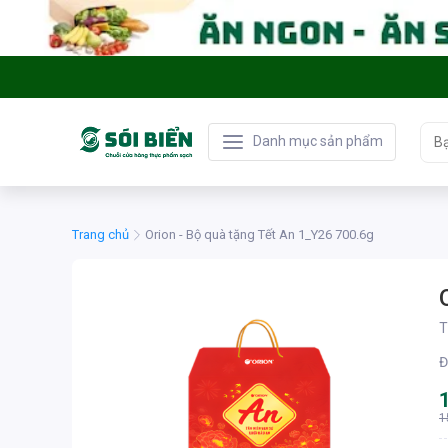
Danh mục sản phẩm
Trang chủ
Orion - Bộ quà tặng Tết An 1_Y26 700.6g
T
Đ
1