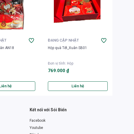
HẬT
ĐANG CẬP NHẬT
ĐANG 
uân AN18
Hộp quà Tết_Xuân SB01
Hộp quà
Đơn vị tính
:
Hộp
Đơn vị t
769.000 ₫
990.0
Liên hệ
Liên hệ
Kết nối với Sói Biển
Facebook
Youtube