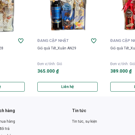
ĐANG CẬP NHẬT
ĐANG CẬP N
28
Giỏ quà Tết_Xuân AN29
Giỏ quà Tết_X
Đơn vị tính
:
Giỏ
Đơn vị tính
:
Giỏ
365.000 ₫
389.000 ₫
ệ
Liên hệ
ách hàng
Tin tức
mua hàng
Tin tức, sự kiện
ổi trả