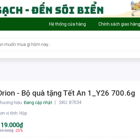
Hệ thống cửa hàng
Chính sách giao hàn
Orion - Bộ quà tặng Tết An 1_Y26 700.6g
hương hiệu
Đang cập nhật
SKU:
87034
ơn vị tính
:
Hộp
119.000₫
59.000₫
-25%