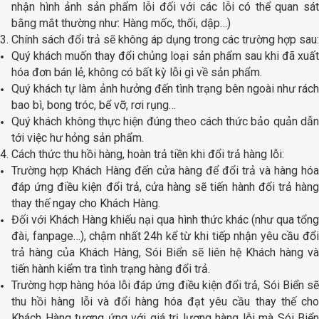
nhận hình ảnh sản phẩm lỗi đối với các lỗi có thể quan sát
bằng mắt thường như: Hàng mốc, thối, dập…)
3. Chính sách đổi trả sẽ không áp dụng trong các trường hợp sau:
Quý khách muốn thay đổi chủng loại sản phẩm sau khi đã xuất
hóa đơn bán lẻ, không có bất kỳ lỗi gì về sản phẩm.
Quý khách tự làm ảnh hưởng đến tình trạng bên ngoài như rách
bao bì, bong tróc, bể vỡ, rơi rụng…
Quý khách không thực hiện đúng theo cách thức bảo quản dẫn
tới việc hư hỏng sản phẩm.
4. Cách thức thu hồi hàng, hoàn trả tiền khi đổi trả hàng lỗi:
Trường hợp Khách Hàng đến cửa hàng để đổi trả và hàng hóa
đáp ứng điều kiện đổi trả, cửa hàng sẽ tiến hành đổi trả hàng
thay thế ngay cho Khách Hàng.
Đối với Khách Hàng khiếu nại qua hình thức khác (như qua tổng
đài, fanpage…), chậm nhất 24h kể từ khi tiếp nhận yêu cầu đổi
trả hàng của Khách Hàng, Sói Biển sẽ liên hệ Khách hàng và
tiến hành kiểm tra tình trạng hàng đổi trả.
Trường hợp hàng hóa lỗi đáp ứng điều kiện đổi trả, Sói Biển sẽ
thu hồi hàng lỗi và đổi hàng hóa đạt yêu cầu thay thế cho
Khách Hàng tương ứng với giá trị lượng hàng lỗi mà Sói Biển