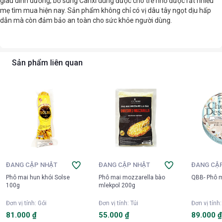
giàu dinh dưỡng, bổ sung Canxi dùng được cho trẻ nhỏ được rất nhiều
mẹ tìm mua hiện nay. Sản phẩm không chỉ có vị dâu tây ngọt dịu hấp
dẫn mà còn đảm bảo an toàn cho sức khỏe người dùng.
Sản phẩm liên quan
ĐANG CẬP NHẬT
ĐANG CẬP NHẬT
ĐANG CẬ
Phô mai hun khói Solse
Phô mai mozzarella bào
QBB- Phô ma
100g
mlekpol 200g
Đơn vị tính
:
Gói
Đơn vị tính
:
Túi
Đơn vị tính
81.000 ₫
55.000 ₫
89.000 