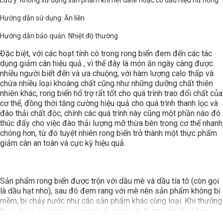
Lưu ý: Không sử dụng sản phẩm khi hết date hoặc có dấu hiệu hư hỏng
Hướng dẫn sử dụng: Ăn liền
Hướng dẫn bảo quản: Nhiệt độ thường
Đặc biệt, với các hoạt tính có trong rong biển đem đến các tác
dụng giảm cân hiệu quả , vì thế đây là món ăn ngày càng được
nhiều người biết đến và ưa chuộng, với hàm lượng calo thấp và
chứa nhiều loại khoáng chất cũng như những dưỡng chất thiên
nhiên khác, rong biển hổ trợ rất tốt cho quá trình trao đổi chất của
cơ thể, đồng thời tăng cường hiệu quả cho quá trình thanh lọc và
đào thải chất độc, chính các quá trình này cũng một phần nào đó
thúc đẩy cho việc đào thải lượng mỡ thừa bên trong cơ thể nhanh
chóng hơn, từ đó tuyệt nhiên rong biển trở thành một thực phẩm
giảm cân an toàn và cực kỳ hiệu quả.
Sản phẩm rong biển được trộn với dầu mè và dầu tía tô (còn gọi
là dầu hạt nho), sau đó đem rang với mè nên sản phẩm không bị
mềm, bị chảy nước như các sản phẩm khác cùng loại. Khi thưởng
thức, ta có cảm giác vị rong biển giòn tan, thơm tinh khiết tan
trong miệng.