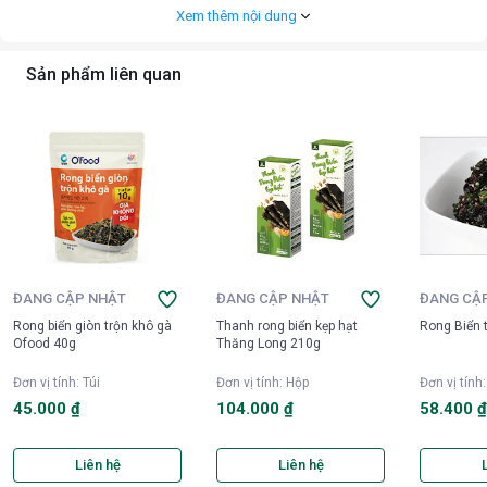
Xem thêm nội dung
Sản phẩm liên quan
ĐANG CẬP NHẬT
ĐANG CẬP NHẬT
ĐANG CẬ
Rong biển giòn trộn khô gà
Thanh rong biển kẹp hạt
Rong Biển 
Ofood 40g
Thăng Long 210g
Đơn vị tính
:
Túi
Đơn vị tính
:
Hộp
Đơn vị tính
45.000 ₫
104.000 ₫
58.400 
Liên hệ
Liên hệ